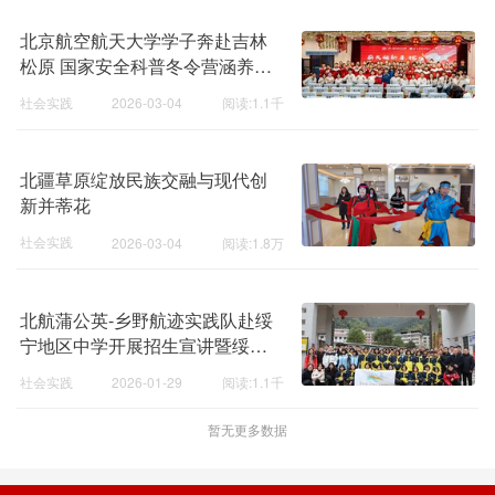
北京航空航天大学学子奔赴吉林
松原 国家安全科普冬令营涵养少
年家国情怀
社会实践
2026-03-04
阅读:1.1千
北疆草原绽放民族交融与现代创
新并蒂花
社会实践
2026-03-04
阅读:1.8万
北航蒲公英-乡野航迹实践队赴绥
宁地区中学开展招生宣讲暨绥宁
民族中学寒假支教活动
社会实践
2026-01-29
阅读:1.1千
暂无更多数据