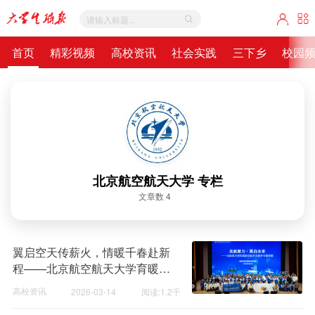
首页
精彩视频
高校资讯
社会实践
三下乡
校园
北京航空航天大学 专栏
文章数 4
翼启空天传薪火，情暖千春赴新
程——北京航空航天大学育暖航
行实践队2026年寒假实践总结
高校资讯
2026-03-14
阅读:1.2千