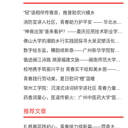
“轻”语相伴传雅音，推普助农兴橘乡
消防宣讲入社区，青春助力护平安 —— 华北水利水电大学“关爱环卫工”实践队积极参与社区消防安全主题活动
“神兽出笼”谁来看护？——重庆应用技术职业学院大学生走进基层开展暑期公益托管
佛山大学的潮韵乡行实践团探寻大吴泥塑活化传承之路
数字绘东盐，粿韵续新章——广州新华学院智汇来潮突击队以数字技术赋能东盐村粿文化非遗传承
循迹闽江诗路 溯源福建文脉——闽南师范大学文学院实践队赴鼓楼、马尾开展暑期社会实践纪实
校地携手筑振兴平台 青春实干绘和美乡居——青岛农业大学建筑工程学院“‘砼’襄盛举·万‘乡’更新”社会实践团赴滨州邹平开展暑期社会实践
青春践行劳动美，夏日慰问“橙”温暖
常州工学院：沉浸式诗词研学进社区 青春力量传承古典诗意
药香润童心，医道传薪火：广州中医药大学“医道传心队”义教活动走进乾务中学
推荐文章
扎根基层践初心，青春接力续新篇——暨南大学“健康小院”“百千万工程”突击队赴韶关开展暑期社会实践纪实