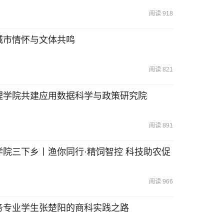
阅读 918
城市情怀与文体共鸣
阅读 821
理学院共建应用数据科学与政策研究院
阅读 891
院三下乡丨渔你同行·精饲智控 科技助农促
阅读 966
务专业学生张楚阳的商科实践之路