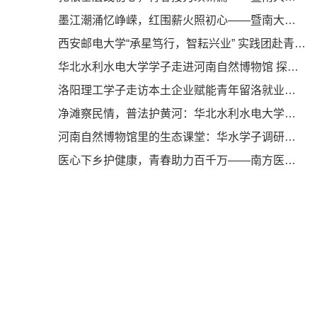
墨江潮涌忆峥嵘，红围薪火照初心——暨南大学“健康小院”“百千万工程”突击队暑期“三下乡”社会实践纪实
西安邮电大学“承星笃行，智耘兴业” 实践团赴青海开展暑期社会实践
华北水利水电大学学子走进河南自然博物馆 探寻中原地质奥秘
洛阳理工学子走访本土企业赋能青年留洛就业发展
净滩察民情，普法护黄河：华北水利水电大学学子深入花园口助力黄河流域生态保护
河南自然博物馆里的生态课堂：华水学子调研科普服务
医心下乡护健康，青春助力百千万——南方医科大学“救在基础”志愿服务队赴韶关大塘镇开展专项志愿服务