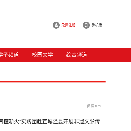
免费注册
手机版
学子频道
校园文学
综合频道
阅读 879
青檀新火”实践团赴宣城泾县开展非遗文脉传