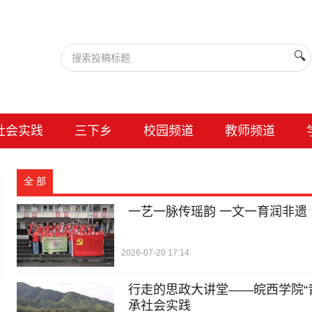
🔍
社会实践
三下乡
校园频道
教师频道
全 部
一艺一脉传瑶韵 一文一育润非遗
2026-07-20 17:14
行走的思政大讲堂——皖西学院“
承社会实践