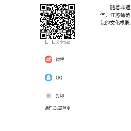
随着非遗
信，江苏师范
包的文化根脉
扫一扫 分享悦读
微博
QQ
打印
通讯员:高静雯