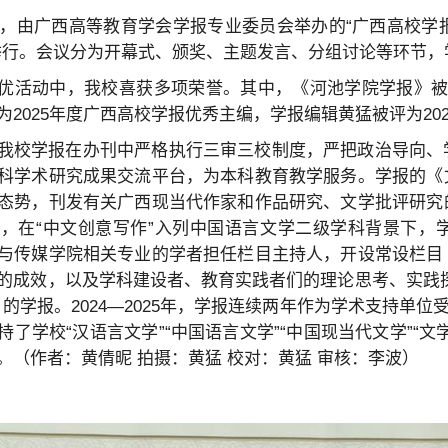
6日，由广西高等教育学会学报专业委员会举办的“广西高校学
举行。会议分为开幕式、颁奖、主题发言、分组讨论等环节，
优活动中，我校喜获多项荣誉。其中，《河池学院学报》被评为
为2025年度广西高校学报优秀主编，学报编辑黄猛被评为20
我校学报在办刊中严格执行三审三校制度，严把政治导向、
科学术研究成果交流平台，为本科教育教学服务。学报的《
态势，刊发有关广西现当代作家和作品研究、文学批评研究
4年，在“中文创意写作”入列中国语言文学二级学科背景下
与传媒学院相关专业的学者担任栏目主持人，开设常设栏目
的成效，以及学科建设者、教育实践者们的理论思考、实践
目的学报。2024—2025年，学报连续两年作为学术支持单
持了学校“汉语言文学”“中国语言文学”“中国现当代文学”“
。（作者：黄倩昵 拍摄：黄猛 校对：黄猛 审核：李波）