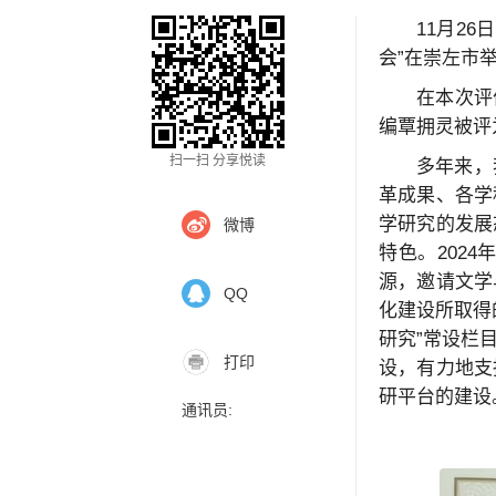
11月2
会”在崇左市
在本次评
编覃拥灵被评
扫一扫 分享悦读
多年来，
革成果、各学
学研究的发展
微博
特色。202
源，邀请文学
QQ
化建设所取得
研究”常设栏
打印
设，有力地支
研平台的建设
通讯员: