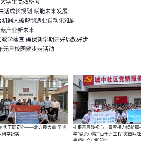
力大学生高效备考
子共话成长规划 赋能未来发展
合机器人破解制造业自动化难题
菌菇产业新未来
天教学检查 确保新学期开好局起好步
6年元旦校园健步走活动
会 实干践初心——北方民大商 学院
扎根基层践初心，青春接力续新篇
乡研学纪实
学“健康小院”“百千万工程”突击队
暑期社会实践纪实