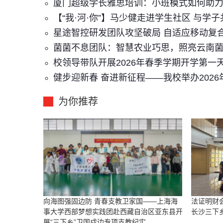
厦门超级学长雅思培训：小班模式如何助
【“我·河·你”】马少健走进学生社区 与学
星途智控研发团队攻坚破局 自适应移动复
菌菌不息团队：智慧农业巧思，照亮云南
校领导带队开展2026年春季学期开学第一
健步迎新春 奋进新征程——我校举办202
为你推荐
向海图强固边防 青春支教卫家国——上海海
法证明财
事大学西部梦想实践团赴西藏自治区亚东县开
长沙三下
展“三下乡”卫国戍边专项支教纪实