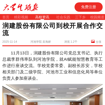
免费注册
首页
精彩视频
高校资讯
社会实践
三下乡
校园频道
润建股份有限公司到校开展合作交
流
2025-11-14
河池学院 吴海娇
浏览 1.2千
分享
11月13日，润建股份有限公司党总支书记、执行
总裁李群伟率队到河池学院，就AI赋能智慧教育等工
作进行座谈交流。学校党委常委、副校长苏安，学校
相关部门及二级学院、河池市工业和信息化局等单位
负责人参加座谈会。