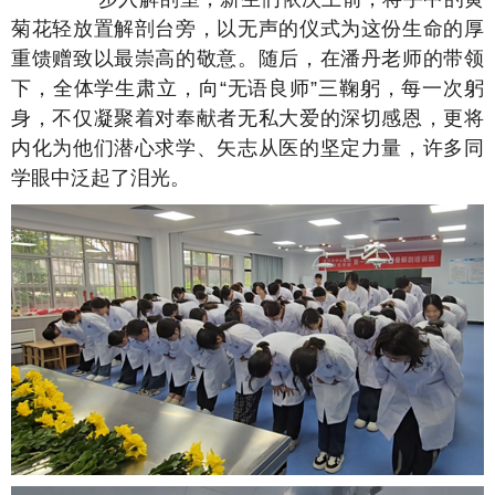
菊花轻放置解剖台旁，以无声的仪式为这份生命的厚
重馈赠致以最崇高的敬意。随后，在潘丹老师的带领
下，全体学生肃立，向“无语良师”三鞠躬，每一次躬
身，不仅凝聚着对奉献者无私大爱的深切感恩，更将
内化为他们潜心求学、矢志从医的坚定力量，许多同
学眼中泛起了泪光。