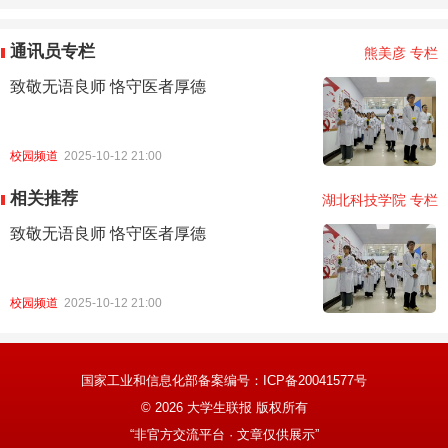
通讯员专栏
熊美彦 专栏
致敬无语良师 恪守医者厚德
校园频道
2025-10-12 21:00
相关推荐
湖北科技学院 专栏
致敬无语良师 恪守医者厚德
校园频道
2025-10-12 21:00
国家工业和信息化部备案编号：
ICP备20041577号
©
2026
大学生联报 版权所有
“非官方交流平台 · 文章仅供展示”