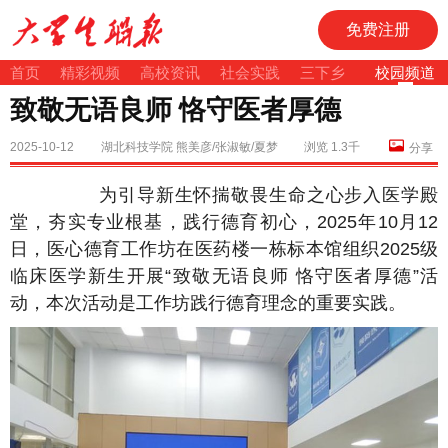
免费注册
首页
精彩视频
高校资讯
社会实践
三下乡
校园频道
致敬无语良师 恪守医者厚德
2025-10-12
湖北科技学院 熊美彦/张淑敏/夏梦
浏览 1.3千
分享
为引导新生怀揣敬畏生命之心步入医学殿
堂，夯实专业根基，践行德育初心，2025年10月12
日，医心德育工作坊在医药楼一栋标本馆组织2025级
临床医学新生开展“致敬无语良师 恪守医者厚德”活
动，本次活动是工作坊践行德育理念的重要实践。